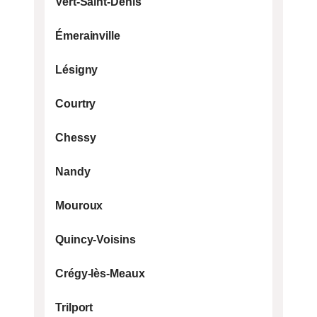
Vert-Saint-Denis
ME FAIRE RAPPELER
Émerainville
Disponible Lundi - Dimanche: 8H - 20H
Lésigny
01 86 65 70 63
Courtry
Chessy
Nandy
Mouroux
Quincy-Voisins
Crégy-lès-Meaux
Trilport