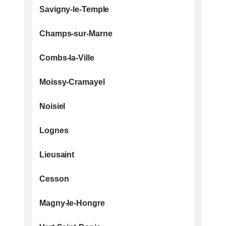
Savigny-le-Temple
Champs-sur-Marne
Combs-la-Ville
Moissy-Cramayel
Noisiel
Lognes
Une question ? Un besoin ?
ON VOUS RAPPELLE
Lieusaint
Inscrivez votre numéro de téléphone ci-
Cesson
dessous et on vous rappellera rapidement.
Magny-le-Hongre