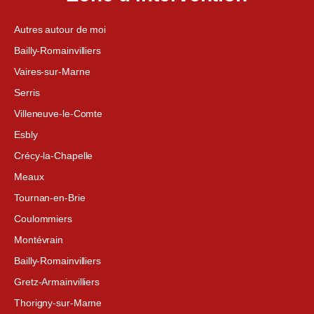
Autres autour de moi
Bailly-Romainvilliers
Vaires-sur-Marne
Serris
Villeneuve-le-Comte
Esbly
Crécy-la-Chapelle
Meaux
Tournan-en-Brie
Coulommiers
Montévrain
Bailly-Romainvilliers
Gretz-Armainvilliers
Thorigny-sur-Marne