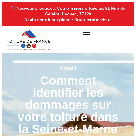
Nouveaux locaux à Coulommiers situés au 81 Rue du
Général Leclerc, 77120
Devis gratuit sur place •
Nous rendre visite
VILLE D’INTERVENTION
Conseil
Comment
identifier les
dommages sur
votre toiture dans
la Seine-et-Marne