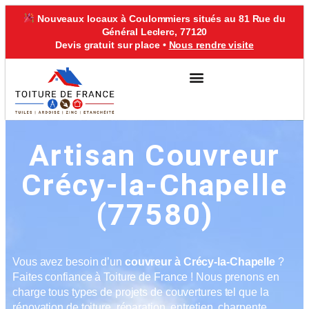
Nouveaux locaux à Coulommiers situés au 81 Rue du
Général Leclerc, 77120
Devis gratuit sur place •
Nous rendre visite
VILLE D’INTERVENTION
Artisan Couvreur
Crécy-la-Chapelle
(77580)
Vous avez besoin d’un
couvreur à Crécy-la-Chapelle
?
Faites confiance à Toiture de France ! Nous prenons en
charge tous types de projets de couvertures tel que la
rénovation de toiture, réparation, entretien, charpente,