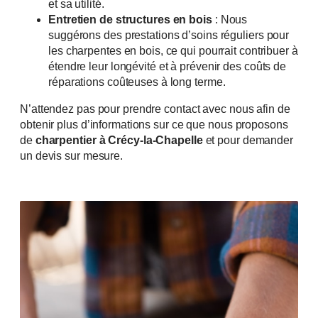
et sa utilité.
ME FAIRE RAPPELER
Entretien de structures en bois
: Nous
suggérons des prestations d’soins réguliers pour
les charpentes en bois, ce qui pourrait contribuer à
Disponible Lundi - Dimanche: 8H - 20H
étendre leur longévité et à prévenir des coûts de
01 86 65 70 63
réparations coûteuses à long terme.
N’attendez pas pour prendre contact avec nous afin de
obtenir plus d’informations sur ce que nous proposons
de
charpentier à Crécy-la-Chapelle
et pour demander
un devis sur mesure.