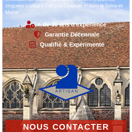
zinguerie partout à Crécy-la-Chapelle et dans le Seine-et-
Marne.
+ de 30 ans d'expérience
Garantie Décennale
Qualifié & Expérimenté
NOUS CONTACTER