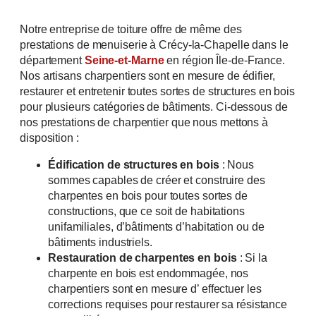
Notre entreprise de toiture offre de même des
prestations de menuiserie à Crécy-la-Chapelle dans le
département
Seine-et-Marne
en région Île-de-France.
Nos artisans charpentiers sont en mesure de édifier,
restaurer et entretenir toutes sortes de structures en bois
pour plusieurs catégories de bâtiments. Ci-dessous de
nos prestations de charpentier que nous mettons à
disposition :
Édification de structures en bois
: Nous
sommes capables de créer et construire des
Une question ? Un besoin ?
charpentes en bois pour toutes sortes de
ON VOUS RAPPELLE
constructions, que ce soit de habitations
unifamiliales, d’bâtiments d’habitation ou de
Inscrivez votre numéro de téléphone ci-
bâtiments industriels.
dessous et on vous rappellera rapidement.
Restauration de charpentes en bois
: Si la
charpente en bois est endommagée, nos
charpentiers sont en mesure d’ effectuer les
corrections requises pour restaurer sa résistance