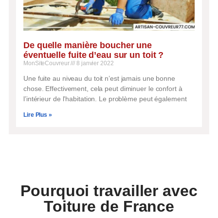
De quelle manière boucher une
éventuelle fuite d’eau sur un toit ?
MonSiteCouvreur
8 janvier 2022
Une fuite au niveau du toit n’est jamais une bonne
chose. Effectivement, cela peut diminuer le confort à
l’intérieur de l’habitation. Le problème peut également
Lire Plus »
Une question ? Un besoin ?
ON VOUS RAPPELLE
Inscrivez votre numéro de téléphone ci-
Pourquoi travailler avec
dessous et on vous rappellera rapidement.
Toiture de France