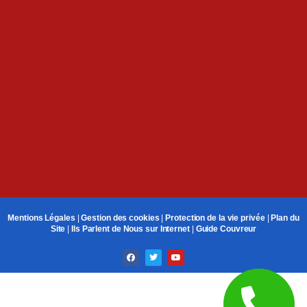
Mentions Légales
|
Gestion des cookies
|
Protection de la vie privée
|
Plan du
Site
|
Ils Parlent de Nous sur Internet
|
Guide Couvreur