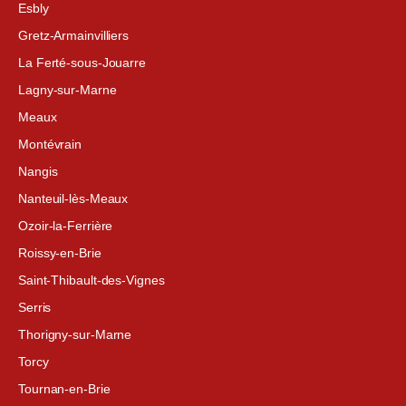
Esbly
Gretz-Armainvilliers
La Ferté-sous-Jouarre
Lagny-sur-Marne
Meaux
Montévrain
Nangis
Nanteuil-lès-Meaux
Ozoir-la-Ferrière
Roissy-en-Brie
Saint-Thibault-des-Vignes
Serris
Thorigny-sur-Marne
Torcy
Tournan-en-Brie