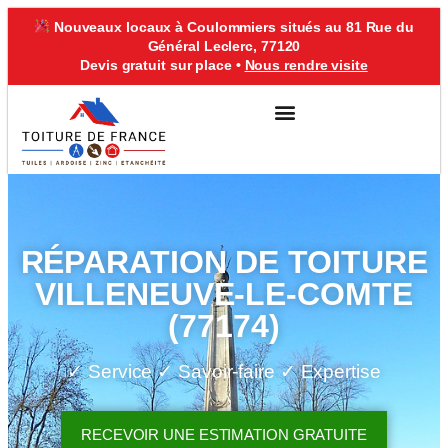
Nouveaux locaux à Coulommiers situés au 81 Rue du
Général Leclerc, 77120
Devis gratuit sur place •
Nous rendre visite
VILLE D’INTERVENTION
RÉPARATION DE TOITURE
VILLENEUVE-LE-COMTE
(77174)
✓ Service ✓ Savoir-faire ✓ Expertise
RECEVOIR UNE ESTIMATION GRATUITE