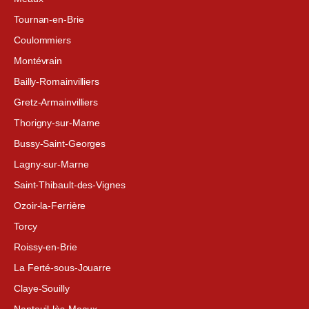
Tournan-en-Brie
Coulommiers
Montévrain
Bailly-Romainvilliers
Gretz-Armainvilliers
Thorigny-sur-Marne
Bussy-Saint-Georges
Lagny-sur-Marne
Saint-Thibault-des-Vignes
Ozoir-la-Ferrière
Torcy
Roissy-en-Brie
La Ferté-sous-Jouarre
Claye-Souilly
Nanteuil-lès-Meaux