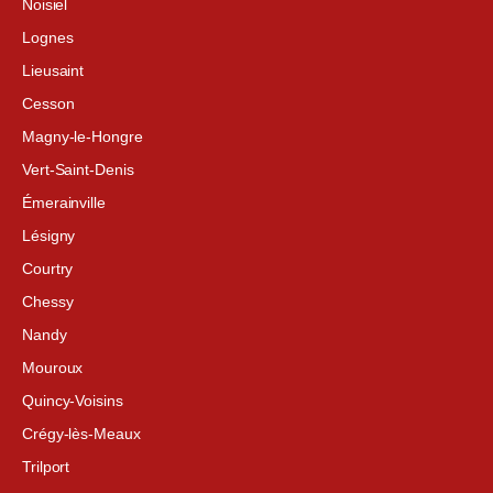
Noisiel
Lognes
Lieusaint
Cesson
Magny-le-Hongre
Vert-Saint-Denis
Émerainville
Lésigny
Courtry
Chessy
Nandy
Mouroux
Quincy-Voisins
Crégy-lès-Meaux
Trilport