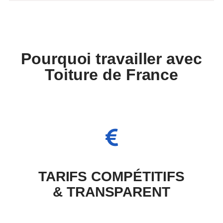
Pourquoi travailler avec
Toiture de France
Une question ? Un besoin ?
ON VOUS RAPPELLE
TARIFS COMPÉTITIFS
Inscrivez votre numéro de téléphone ci-
dessous et on vous rappellera rapidement.
& TRANSPARENT