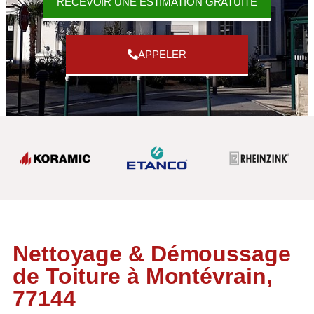
RECEVOIR UNE ESTIMATION GRATUITE
APPELER
Nettoyage & Démoussage
de Toiture à Montévrain,
77144