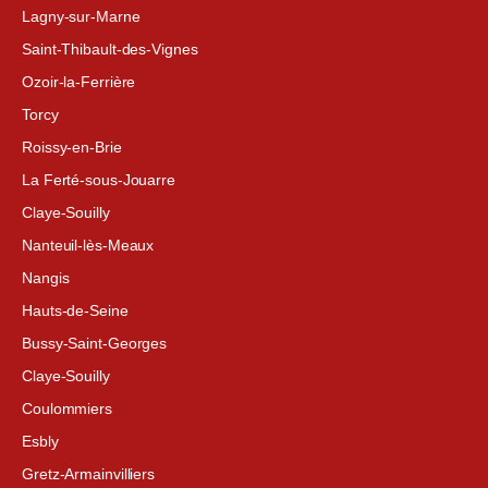
Lagny-sur-Marne
Saint-Thibault-des-Vignes
Ozoir-la-Ferrière
Torcy
Roissy-en-Brie
La Ferté-sous-Jouarre
Claye-Souilly
Nanteuil-lès-Meaux
Nangis
Hauts-de-Seine
Bussy-Saint-Georges
Claye-Souilly
Coulommiers
Esbly
Gretz-Armainvilliers