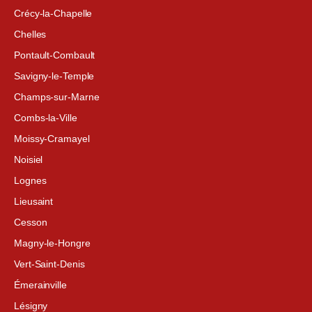
Crécy-la-Chapelle
Chelles
Pontault-Combault
Savigny-le-Temple
Champs-sur-Marne
Combs-la-Ville
Moissy-Cramayel
Noisiel
Lognes
Lieusaint
Cesson
Magny-le-Hongre
Vert-Saint-Denis
Émerainville
Lésigny