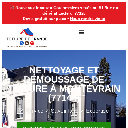
Nouveaux locaux à Coulommiers situés au 81 Rue du
Général Leclerc, 77120
Devis gratuit sur place •
Nous rendre visite
VILLE D’INTERVENTION
NETTOYAGE ET
DÉMOUSSAGE DE
TOITURE À MONTÉVRAIN
(77144)
✓ Service ✓ Savoir-faire ✓ Expertise