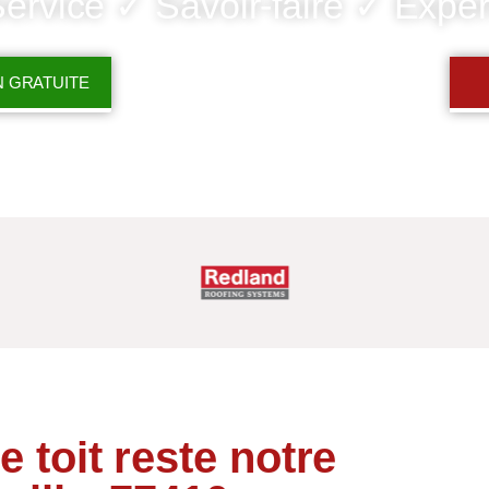
ervice ✓ Savoir-faire ✓ Exper
N GRATUITE
e toit reste notre