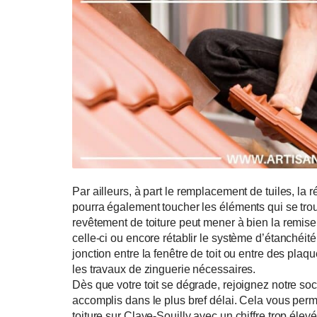
ME F
Disponible Lundi -
01 86 65 70 63
Par ailleurs, à part le remplacement de tuiles, la r
pourra également toucher les éléments qui se trou
revêtement de toiture peut mener à bien la remis
celle-ci ou encore rétablir le système d’étanchéit
jonction entre la fenêtre de toit ou entre des plaqu
les travaux de zinguerie nécessaires.
Dès que votre toit se dégrade, rejoignez notre soc
accomplis dans le plus bref délai. Cela vous perme
toiture sur Claye-Souilly avec un chiffre trop élevé