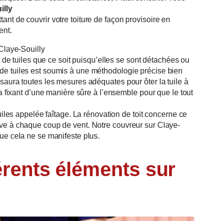
illy
nt de couvrir votre toiture de façon provisoire en
ent.
 Claye-Souilly
t de tuiles que ce soit puisqu’elles se sont détachées ou
de tuiles est soumis à une méthodologie précise bien
saura toutes les mesures adéquates pour ôter la tuile à
la fixant d’une manière sûre à l’ensemble pour que le tout
uiles appelée faîtage. La rénovation de toit concerne ce
ve à chaque coup de vent. Notre couvreur sur Claye-
ue cela ne se manifeste plus.
? Un besoin ?
S RAPPELLE
érents éléments sur
uméro de téléphone ci-dessous
era rapidement.