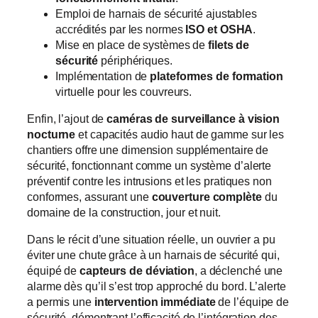
Emploi de harnais de sécurité ajustables
accrédités par les normes
ISO et OSHA
.
Mise en place de systèmes de
filets de
sécurité
périphériques.
Implémentation de
plateformes de formation
virtuelle pour les couvreurs.
Enfin, l’ajout de
caméras de surveillance à vision
nocturne
et capacités audio haut de gamme sur les
chantiers offre une dimension supplémentaire de
sécurité, fonctionnant comme un système d’alerte
préventif contre les intrusions et les pratiques non
conformes, assurant une
couverture complète
du
domaine de la construction, jour et nuit.
Dans le récit d’une situation réelle, un ouvrier a pu
éviter une chute grâce à un harnais de sécurité qui,
équipé de
capteurs de déviation
, a déclenché une
alarme dès qu’il s’est trop approché du bord. L’alerte
a permis une
intervention immédiate
de l’équipe de
sécurité, démontrant l’efficacité de l’intégration des