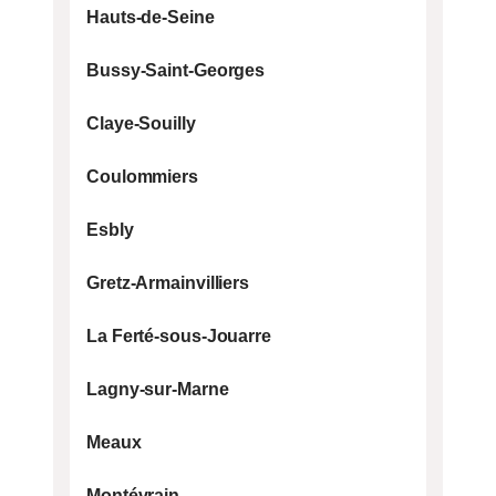
Hauts-de-Seine
Bussy-Saint-Georges
Claye-Souilly
Coulommiers
Esbly
Gretz-Armainvilliers
Une question ? Un besoin ?
ON VOUS RAPPELLE
La Ferté-sous-Jouarre
Inscrivez votre numéro de téléphone ci-
Lagny-sur-Marne
dessous et on vous rappellera rapidement.
Meaux
Montévrain