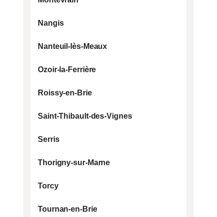
ME FAIRE RAPPELER
Nangis
Disponible Lundi - Dimanche: 8H - 20H
Nanteuil-lès-Meaux
01 86 65 70 63
Ozoir-la-Ferrière
Roissy-en-Brie
Saint-Thibault-des-Vignes
Serris
Thorigny-sur-Marne
Torcy
Tournan-en-Brie