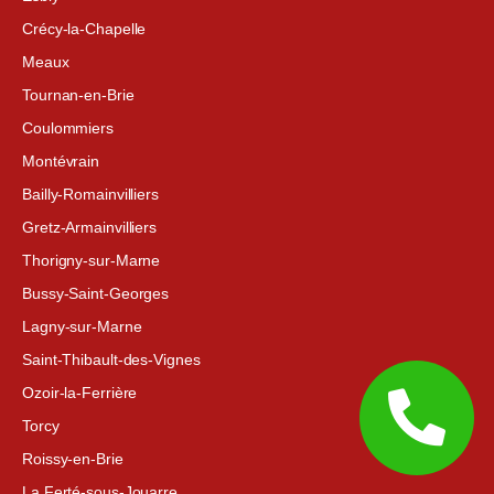
Crécy-la-Chapelle
Meaux
Tournan-en-Brie
Coulommiers
Montévrain
Bailly-Romainvilliers
Gretz-Armainvilliers
Thorigny-sur-Marne
Bussy-Saint-Georges
Lagny-sur-Marne
Saint-Thibault-des-Vignes
Ozoir-la-Ferrière
Torcy
Roissy-en-Brie
La Ferté-sous-Jouarre