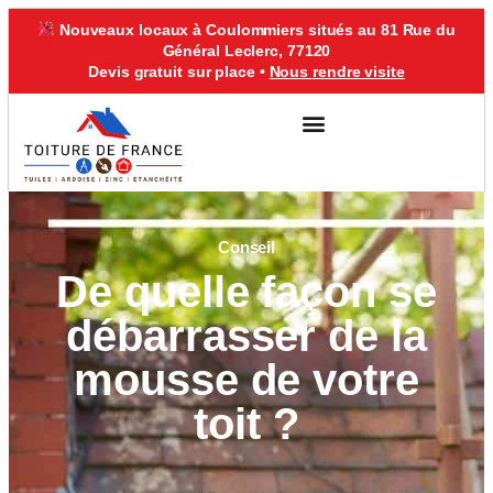
Nouveaux locaux à Coulommiers situés au 81 Rue du
Général Leclerc, 77120
Devis gratuit sur place •
Nous rendre visite
VILLE D’INTERVENTION
Conseil
De quelle façon se
débarrasser de la
mousse de votre
toit ?